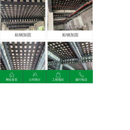
粘钢加固
粘钢加固
ꀇ
ꁘ
ꂆ
ꂅ
网站首页
公司简介
工程项目
拨打电话
粘钢加固
粘钢加固
上一页
1
/
2
下一页
退回顶部
녠
版权所有：
上海辉月建筑加固工程有限公司